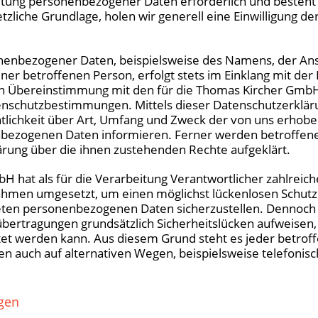
itung personenbezogener Daten erforderlich und besteht 
tzliche Grundlage, holen wir generell eine Einwilligung d
nenbezogener Daten, beispielsweise des Namens, der Ansc
r betroffenen Person, erfolgt stets im Einklang mit der
n Übereinstimmung mit den für die Thomas Kircher Gmb
enschutzbestimmungen. Mittels dieser Datenschutzerklä
lichkeit über Art, Umfang und Zweck der von uns erhobe
bezogenen Daten informieren. Ferner werden betroffene
ärung über die ihnen zustehenden Rechte aufgeklärt.
 hat als für die Verarbeitung Verantwortlicher zahlreic
hmen umgesetzt, um einen möglichst lückenlosen Schutz
teten personenbezogenen Daten sicherzustellen. Dennoc
bertragungen grundsätzlich Sicherheitslücken aufweisen,
tet werden kann. Aus diesem Grund steht es jeder betroff
 auch auf alternativen Wegen, beispielsweise telefonisch
gen