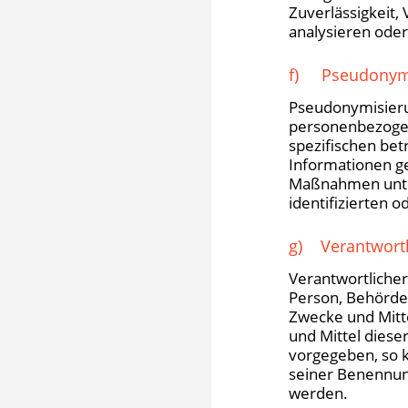
Zuverlässigkeit,
analysieren ode
f) Pseudonym
Pseudonymisierun
personenbezogen
spezifischen bet
Informationen g
Maßnahmen unter
identifizierten 
g) Verantwortli
Verantwortlicher 
Person, Behörde,
Zwecke und Mitt
und Mittel diese
vorgegeben, so 
seiner Benennun
werden.