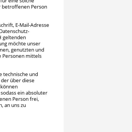
für eine solche
er betroffenen Person
hrift, E-Mail-Adresse
 Datenschutz-
H geltenden
rung möchte unser
nen, genutzten und
 Personen mittels
he technische und
 der über diese
h können
 sodass ein absoluter
enen Person frei,
, an uns zu