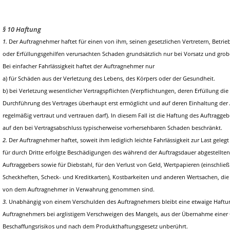
§ 10 Haftung
1.
Der Auftragnehmer haftet für einen von ihm, seinen gesetzlichen Vertretern, Betri
oder Erfüllungsgehilfen verursachten Schaden grundsätzlich nur bei Vorsatz und grobe
Bei einfacher Fahrlässigkeit haftet der Auftragnehmer nur
a) für Schäden aus der Verletzung des Lebens, des Körpers oder der Gesundheit.
b) bei Verletzung wesentlicher Vertragspflichten (Verpflichtungen, deren Erfüllung 
Durchführung des Vertrages überhaupt erst ermöglicht und auf deren Einhaltung der
regelmäßig vertraut und vertrauen darf). In diesem Fall ist die Haftung des Auftraggeb
auf den bei Vertragsabschluss typischerweise vorhersehbaren Schaden beschränkt.
2.
Der Auftragnehmer haftet, soweit ihm lediglich leichte Fahrlässigkeit zur Last geleg
für durch Dritte erfolgte Beschädigungen des während der Auftragsdauer abgestellte
Auftraggebers sowie für Diebstahl, für den Verlust von Geld, Wertpapieren (einschlie
Scheckheften, Scheck- und Kreditkarten), Kostbarkeiten und anderen Wertsachen, die 
von dem Auftragnehmer in Verwahrung genommen sind.
3.
Unabhängig von einem Verschulden des Auftragnehmers bleibt eine etwaige Haft
Auftragnehmers bei arglistigem Verschweigen des Mangels, aus der Übernahme einer 
Beschaffungsrisikos und nach dem Produkthaftungsgesetz unberührt.