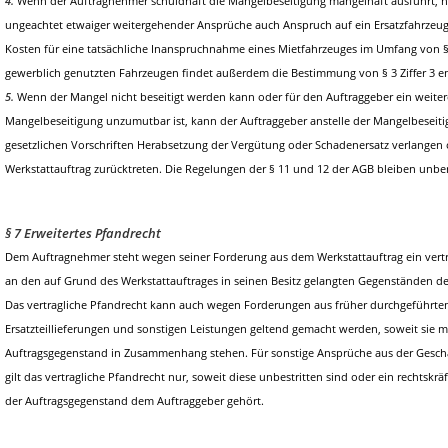
4.
Wenn der Auftragnehmer schuldhaft die Mängelbeseitigung mangelhaft ausführt, h
ungeachtet etwaiger weitergehender Ansprüche auch Anspruch auf ein Ersatzfahrzeug
Kosten für eine tatsächliche Inanspruchnahme eines Mietfahrzeuges im Umfang von § 3
gewerblich genutzten Fahrzeugen findet außerdem die Bestimmung von § 3 Ziffer 3
5.
Wenn der Mangel nicht beseitigt werden kann oder für den Auftraggeber ein weite
Mangelbeseitigung unzumutbar ist, kann der Auftraggeber anstelle der Mangelbesei
gesetzlichen Vorschriften Herabsetzung der Vergütung oder Schadenersatz verlangen
Werkstattauftrag zurücktreten. Die Regelungen der § 11 und 12 der AGB bleiben unbe
§ 7 Erweitertes Pfandrecht
Dem Auftragnehmer steht wegen seiner Forderung aus dem Werkstattauftrag ein vertr
an den auf Grund des Werkstattauftrages in seinen Besitz gelangten Gegenständen de
Das vertragliche Pfandrecht kann auch wegen Forderungen aus früher durchgeführten
Ersatzteillieferungen und sonstigen Leistungen geltend gemacht werden, soweit sie 
Auftragsgegenstand in Zusammenhang stehen. Für sonstige Ansprüche aus der Gesch
gilt das vertragliche Pfandrecht nur, soweit diese unbestritten sind oder ein rechtskräf
der Auftragsgegenstand dem Auftraggeber gehört.