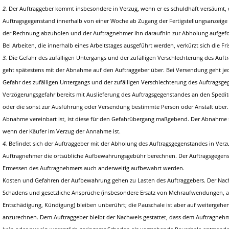
2.
Der Auftraggeber kommt insbesondere in Verzug, wenn er es schuldhaft versäumt,
Auftragsgegenstand innerhalb von einer Woche ab Zugang der Fertigstellungsanzeig
der Rechnung abzuholen und der Auftragnehmer ihn daraufhin zur Abholung aufgefo
Bei Arbeiten, die innerhalb eines Arbeitstages ausgeführt werden, verkürzt sich die Fri
3.
Die Gefahr des zufälligen Untergangs und der zufälligen Verschlechterung des Auf
geht spätestens mit der Abnahme auf den Auftraggeber über. Bei Versendung geht j
Gefahr des zufälligen Untergangs und der zufälligen Verschlechterung des Auftragsg
Verzögerungsgefahr bereits mit Auslieferung des Auftragsgegenstandes an den Spedit
oder die sonst zur Ausführung oder Versendung bestimmte Person oder Anstalt über. 
Abnahme vereinbart ist, ist diese für den Gefahrübergang maßgebend. Der Abnahme st
wenn der Käufer im Verzug der Annahme ist.
4.
Befindet sich der Auftraggeber mit der Abholung des Auftragsgegenstandes in Verz
Auftragnehmer die ortsübliche Aufbewahrungsgebühr berechnen. Der Auftragsgegens
Ermessen des Auftragnehmers auch anderweitig aufbewahrt werden.
Kosten und Gefahren der Aufbewahrung gehen zu Lasten des Auftraggebers. Der Na
Schadens und gesetzliche Ansprüche (insbesondere Ersatz von Mehraufwendungen,
Entschädigung, Kündigung) bleiben unberührt; die Pauschale ist aber auf weitergeh
anzurechnen. Dem Auftraggeber bleibt der Nachweis gestattet, dass dem Auftragne