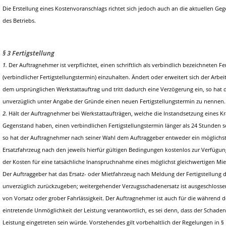
Die Erstellung eines Kostenvoranschlags richtet sich jedoch auch an die aktuellen G
des Betriebs.
§ 3 Fertigstellung
1.
Der Auftragnehmer ist verpflichtet, einen schriftlich als verbindlich bezeichneten F
(verbindlicher Fertigstellungstermin) einzuhalten. Ändert oder erweitert sich der Ar
dem ursprünglichen Werkstattauftrag und tritt dadurch eine Verzögerung ein, so hat
unverzüglich unter Angabe der Gründe einen neuen Fertigstellungstermin zu nennen.
2.
Hält der Auftragnehmer bei Werkstattaufträgen, welche die Instandsetzung eines K
Gegenstand haben, einen verbindlichen Fertigstellungstermin länger als 24 Stunden s
so hat der Auftragnehmer nach seiner Wahl dem Auftraggeber entweder ein möglichst
Ersatzfahrzeug nach den jeweils hierfür gültigen Bedingungen kostenlos zur Verfügun
der Kosten für eine tatsächliche Inanspruchnahme eines möglichst gleichwertigen Mie
Der Auftraggeber hat das Ersatz- oder Mietfahrzeug nach Meldung der Fertigstellung 
unverzüglich zurückzugeben; weitergehender Verzugsschadenersatz ist ausgeschlosse
von Vorsatz oder grober Fahrlässigkeit. Der Auftragnehmer ist auch für die während d
eintretende Unmöglichkeit der Leistung verantwortlich, es sei denn, dass der Schaden 
Leistung eingetreten sein würde. Vorstehendes gilt vorbehaltlich der Regelungen in § 