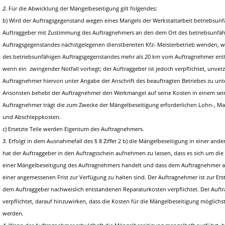
2.
Für die Abwicklung der Mängelbeseitigung gilt folgendes:
b) Wird der Auftragsgegenstand wegen eines Mangels der Werkstattarbeit betriebsunfä
Auftraggeber mit Zustimmung des Auftragnehmers an den dem Ort des betriebsunfä
Auftragsgegenstandes nächstgelegenen dienstbereiten Kfz- Meisterbetrieb wenden, w
des betriebsunfähigen Auftragsgegenstandes mehr als 20 km vom Auftragnehmer entf
wenn ein zwingender Notfall vorliegt; der Auftraggeber ist jedoch verpflichtet, unver
Auftragnehmer hiervon unter Angabe der Anschrift des beauftragten Betriebes zu unt
Ansonsten behebt der Auftragnehmer den Werkmangel auf seine Kosten in einem sein
Auftragnehmer trägt die zum Zwecke der Mängelbeseitigung erforderlichen Lohn-, Mat
und Abschleppkosten.
c) Ersetzte Teile werden Eigentum des Auftragnehmers.
3.
Erfolgt in dem Ausnahmefall des § 8 Ziffer 2 b) die Mängelbeseitigung in einer ande
hat der Auftraggeber in den Auftragsschein aufnehmen zu lassen, dass es sich um di
einer Mängelbeseitigung des Auftragnehmers handelt und dass dem Auftragnehmer a
einer angemessenen Frist zur Verfügung zu halten sind. Der Auftragnehmer ist zur Ers
dem Auftraggeber nachweislich entstandenen Reparaturkosten verpflichtet. Der Auftr
verpflichtet, darauf hinzuwirken, dass die Kosten für die Mängelbeseitigung möglichst
werden.