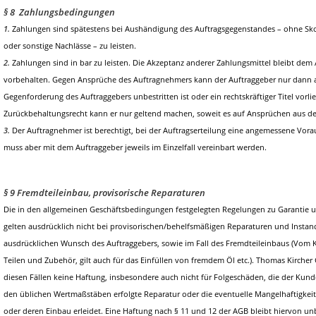
§ 8 Zahlungsbedingungen
1.
Zahlungen sind spätestens bei Aushändigung des Auftragsgegenstandes – ohne Sk
oder sonstige Nachlässe – zu leisten.
2.
Zahlungen sind in bar zu leisten. Die Akzeptanz anderer Zahlungsmittel bleibt de
vorbehalten. Gegen Ansprüche des Auftragnehmers kann der Auftraggeber nur dann 
Gegenforderung des Auftraggebers unbestritten ist oder ein rechtskräftiger Titel vorli
Zurückbehaltungsrecht kann er nur geltend machen, soweit es auf Ansprüchen aus de
3.
Der Auftragnehmer ist berechtigt, bei der Auftragserteilung eine angemessene Vora
muss aber mit dem Auftraggeber jeweils im Einzelfall vereinbart werden.
§ 9 Fremdteileinbau, provisorische Reparaturen
Die in den allgemeinen Geschäftsbedingungen festgelegten Regelungen zu Garantie
gelten ausdrücklich nicht bei provisorischen/behelfsmäßigen Reparaturen und Insta
ausdrücklichen Wunsch des Auftraggebers, sowie im Fall des Fremdteileinbaus (Vo
Teilen und Zubehör, gilt auch für das Einfüllen von fremdem Öl etc.). Thomas Kirch
diesen Fällen keine Haftung, insbesondere auch nicht für Folgeschäden, die der Kund
den üblichen Wertmaßstäben erfolgte Reparatur oder die eventuelle Mangelhaftigkeit
oder deren Einbau erleidet. Eine Haftung nach § 11 und 12 der AGB bleibt hiervon un