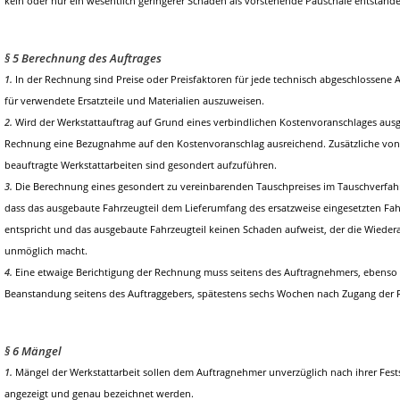
kein oder nur ein wesentlich geringerer Schaden als vorstehende Pauschale entstanden
§ 5 Berechnung des Auftrages
1.
In der Rechnung sind Preise oder Preisfaktoren für jede technisch abgeschlossene A
für verwendete Ersatzteile und Materialien auszuweisen.
2.
Wird der Werkstattauftrag auf Grund eines verbindlichen Kostenvoranschlages ausge
Rechnung eine Bezugnahme auf den Kostenvoranschlag ausreichend. Zusätzliche vo
beauftragte Werkstattarbeiten sind gesondert aufzuführen.
3.
Die Berechnung eines gesondert zu vereinbarenden Tauschpreises im Tauschverfahr
dass das ausgebaute Fahrzeugteil dem Lieferumfang des ersatzweise eingesetzten Fah
entspricht und das ausgebaute Fahrzeugteil keinen Schaden aufweist, der die Wiede
unmöglich macht.
4.
Eine etwaige Berichtigung der Rechnung muss seitens des Auftragnehmers, ebenso
Beanstandung seitens des Auftraggebers, spätestens sechs Wochen nach Zugang der 
§ 6 Mängel
1.
Mängel der Werkstattarbeit sollen dem Auftragnehmer unverzüglich nach ihrer Fest
angezeigt und genau bezeichnet werden.