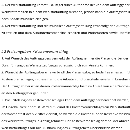
2.
Der Werkstattauftrag kommt i. d. Regel durch Aufnahme der von dem Auftraggeber
Werkstattarbeiten in einem Werkstattauftrag zustande, jedoch kann die Auftragsertei
nach Bedarf mündlich erfolgen.
3.
Der Werkstattauftrag und die mündliche Auftragserteilung ermächtigt den Auftrag
zu erteilen und dazu Subunternehmer einzuschalten und Probefahrten sowie Überfü
§ 2 Preisangaben / Kostenvoranschlag
1.
Auf Wunsch des Auftraggebers vermerkt der Auftragnehmer die Preise, die bei der
Durchführung des Werkstattauftrages voraussichtlich zum Ansatz kommen.
2.
Wünscht der Auftraggeber eine verbindliche Preisangabe, so bedarf es eines schrift
Kostenvoranschlages; in diesem sind die Arbeiten und Ersatzteile jeweils im Einzelne
Der Auftragnehmer ist an diesen Kostenvoranschlag bis zum Ablauf von einer Woche
an den Auftraggeber gebunden.
3.
Die Erstellung des Kostenvoranschlages kann dem Auftraggeber berechnet werden
im Einzelfall vereinbart ist. Wird auf Grund des Kostenvoranschlages ein Werkstattauf
der Wochenfrist des § 2 Ziffer 2 erteilt, so werden die Kosten für den Kostenvoransc
des Werkstattauftrages in Abzug gebracht. Der Kostenvoranschlag darf bei der Abre
Wertstattauftrages nur mit Zustimmung des Auftraggebers überschritten werden.